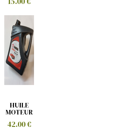
15.00 €
HUILE
MOTEUR
20W50
42.00 €
HAFA