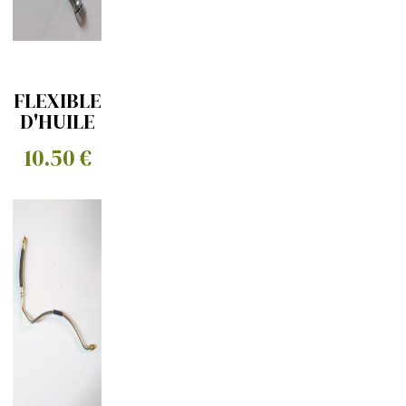
FLEXIBLE
D'HUILE
DE TUBE
10.50 €
A MANO