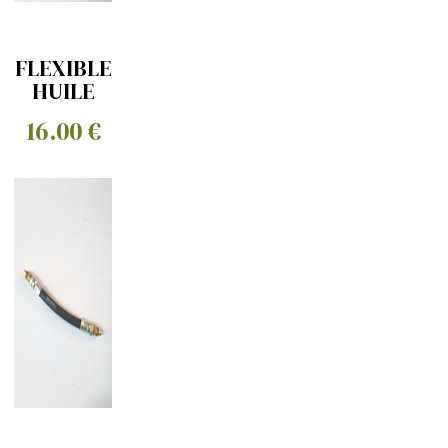
FLEXIBLE
HUILE
AVANT
16.00 €
SEMI
RIGIDE