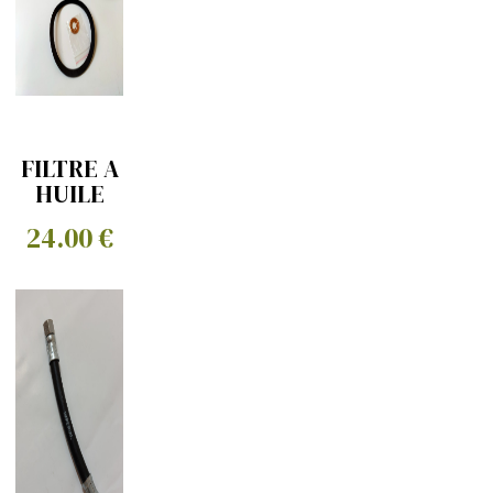
FILTRE A
HUILE
GM (seal
24.00 €
tested)