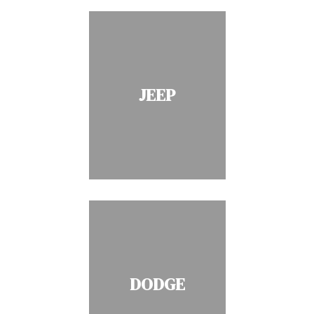
JEEP
DODGE