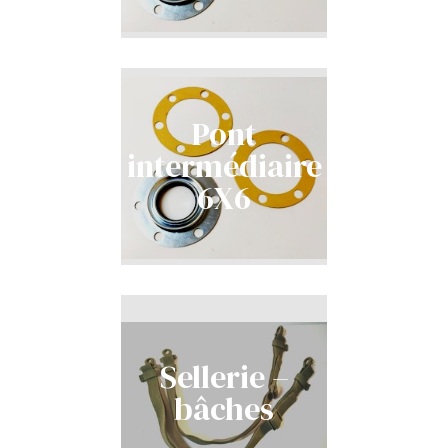
Pont
intermédiaire
6X6
Sellerie –
bâches