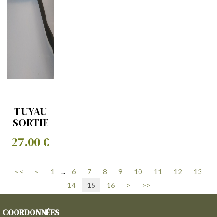
TUYAU
SORTIE
ECHAPPEMENT
27.00 €
<<
<
1
...
6
7
8
9
10
11
12
13
14
15
16
>
>>
COORDONNÉES