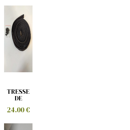
TRESSE
DE
CAPOT (
24.00 €
seal
tested )