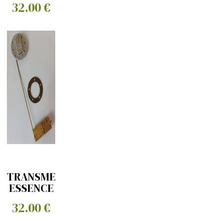
32.00 €
LONG
TRANSMETEUR
ESSENCE
DG
32.00 €