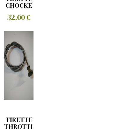
CHOCKE
EXTRA
32.00 €
LONG
TIRETTE
THROTTLE
EXTRA