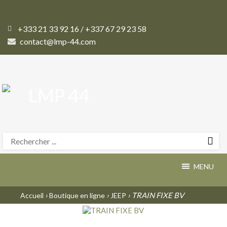
+333 21 33 92 16 / +337 67 29 23 58
contact@lmp-44.com
MENU
›
›
› TRAIN FIXE BV
Accueil
Boutique en ligne
JEEP