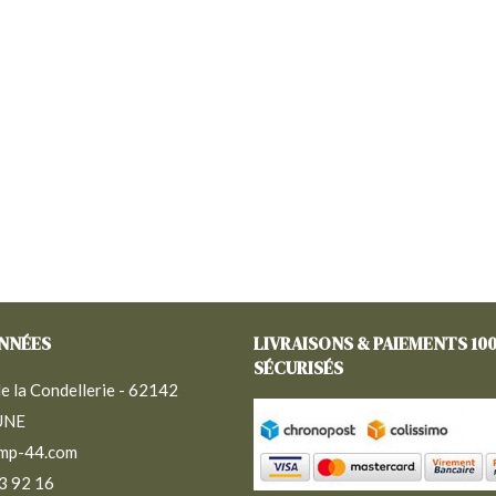
NNÉES
LIVRAISONS & PAIEMENTS 10
SÉCURISÉS
e la Condellerie - 62142
UNE
mp-44.com
3 92 16