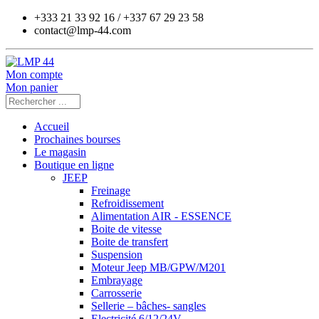
+333 21 33 92 16 / +337 67 29 23 58
contact@lmp-44.com
Mon compte
Mon panier
Accueil
Prochaines bourses
Le magasin
Boutique en ligne
JEEP
Freinage
Refroidissement
Alimentation AIR - ESSENCE
Boite de vitesse
Boite de transfert
Suspension
Moteur Jeep MB/GPW/M201
Embrayage
Carrosserie
Sellerie – bâches- sangles
Electricité 6/12/24V