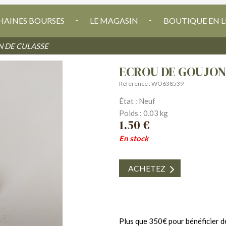
AINES BOURSES
LE MAGASIN
BOUTIQUE EN L
N DE CULASSE
ECROU DE GOUJON
Référence : WO638539
État : Neuf
Poids : 0.03 kg
1.50 €
En stock
ACHETEZ
Plus que 350€ pour bénéficier de 