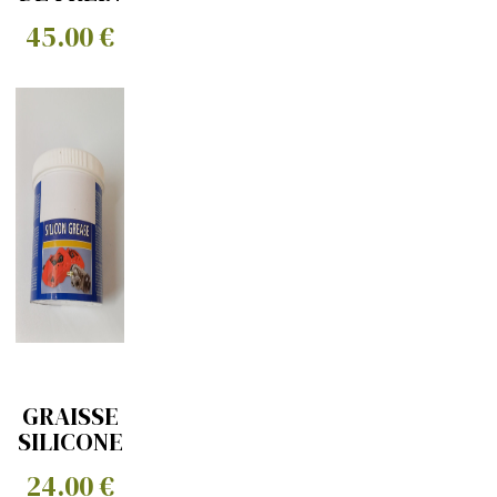
SILICONE
45.00 €
1L (seal
tested)
GRAISSE
SILICONE
24.00 €